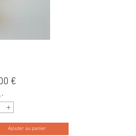
Prix
00 €
é
*
Ajouter au panier