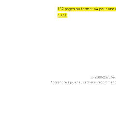
132 pages au format A4 pour une me
glacé.
© 2008-2025 Viv
Apprendre à jouer aux échecs, recommandé p